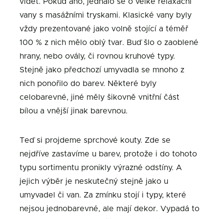
vidět. Pokud ano, jednalo se o velké relaxační
vany s masážními tryskami. Klasické vany byly
vždy prezentované jako volně stojící a téměř
100 % z nich mělo oblý tvar. Buď šlo o zaoblené
hrany, nebo ovály, či rovnou kruhové typy.
Stejně jako předchozí umyvadla se mnoho z
nich ponořilo do barev. Některé byly
celobarevné, jiné měly šikovně vnitřní část
bílou a vnější jinak barevnou.
Teď si projdeme sprchové kouty. Zde se
nejdříve zastavíme u barev, protože i do tohoto
typu sortimentu pronikly výrazné odstíny. A
jejich výběr je neskutečný stejně jako u
umyvadel či van. Za zmínku stojí i typy, které
nejsou jednobarevné, ale mají dekor. Vypadá to