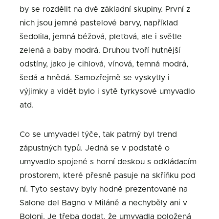
by se rozdělit na dvě základní skupiny. První z
nich jsou jemné pastelové barvy, například
šedolila, jemná béžová, pleťová, ale i světle
zelená a baby modrá. Druhou tvoří hutnější
odstíny, jako je cihlová, vínová, temná modrá,
šedá a hnědá. Samozřejmě se vyskytly i
výjimky a vidět bylo i sytě tyrkysové umyvadlo
atd.
Co se umyvadel týče, tak patrný byl trend
zápustných typů. Jedná se v podstatě o
umyvadlo spojené s horní deskou s odkládacím
prostorem, které přesně pasuje na skříňku pod
ní. Tyto sestavy byly hodně prezentované na
Salone del Bagno v Miláně a nechyběly ani v
Boloni. Je třeba dodat, že umyvadla položená