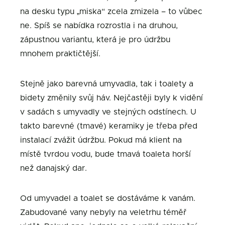
na desku typu „miska“ zcela zmizela – to vůbec
ne. Spíš se nabídka rozrostla i na druhou,
zápustnou variantu, která je pro údržbu
mnohem praktičtější.
Stejně jako barevná umyvadla, tak i toalety a
bidety změnily svůj háv. Nejčastěji byly k vidění
v sadách s umyvadly ve stejných odstínech. U
takto barevné (tmavé) keramiky je třeba před
instalací zvážit údržbu. Pokud má klient na
místě tvrdou vodu, bude tmavá toaleta horší
než danajský dar.
Od umyvadel a toalet se dostáváme k vanám.
Zabudované vany nebyly na veletrhu téměř