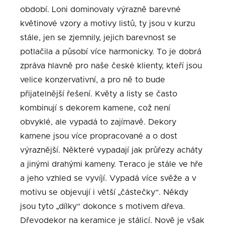
období. Loni dominovaly výrazně barevné
květinové vzory a motivy listů, ty jsou v kurzu
stále, jen se zjemnily, jejich barevnost se
potlačila a působí více harmonicky. To je dobrá
zpráva hlavně pro naše české klienty, kteří jsou
velice konzervativní, a pro ně to bude
přijatelnější řešení. Květy a listy se často
kombinují s dekorem kamene, což není
obvyklé, ale vypadá to zajímavě. Dekory
kamene jsou více propracované a o dost
výraznější. Některé vypadají jak průřezy acháty
a jinými drahými kameny. Teraco je stále ve hře
a jeho vzhled se vyvíjí. Vypadá více svěže a v
motivu se objevují i větší „částečky“. Někdy
jsou tyto „dílky“ dokonce s motivem dřeva.
Dřevodekor na keramice je stálicí. Nově je však