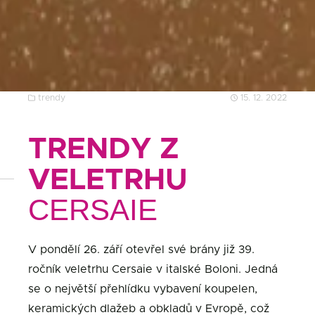
trendy
15. 12. 2022
TRENDY Z
VELETRHU
CERSAIE
V pondělí 26. září otevřel své brány již 39.
ročník veletrhu Cersaie v italské Boloni. Jedná
se o největší přehlídku vybavení koupelen,
keramických dlažeb a obkladů v Evropě, což